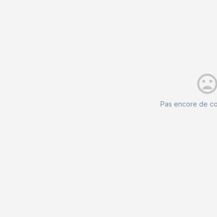
mood_ba
Pas encore de c