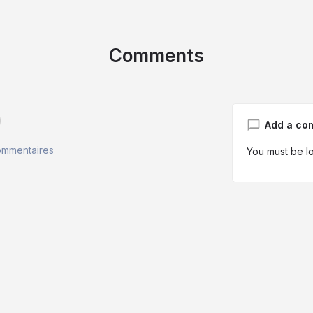
Comments
d
Add a co
ommentaires
You must be
l