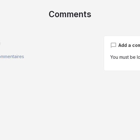
Comments
d
Add a co
ommentaires
You must be
l