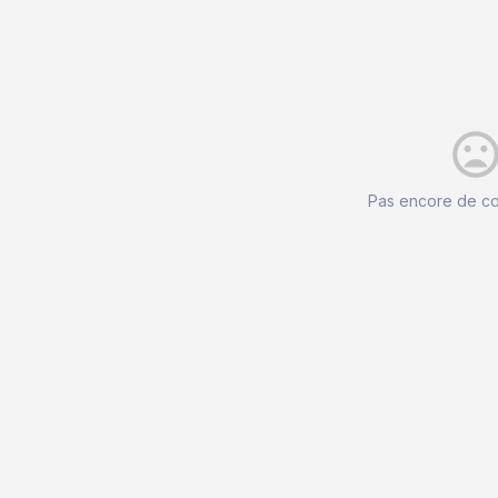
mood_ba
Pas encore de c