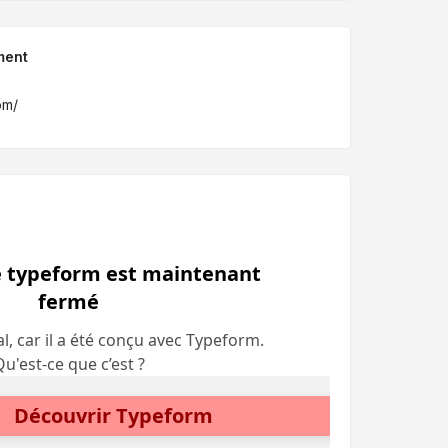
ment
om/