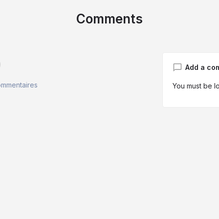
Comments
d
Add a co
ommentaires
You must be
l