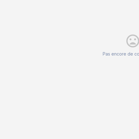
mood_ba
Pas encore de c