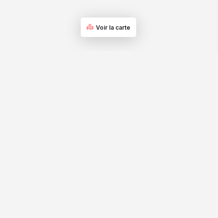
Voir la carte
La qualité experte pour les professionnels et les
particuliers
@Tous droits réservés Depil Expert &
Spationaute