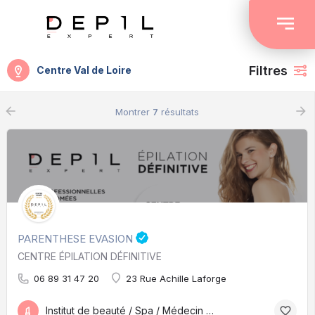
Filtres
Centre Val de Loire
arrow_backward
arrow_forward
Montrer
7
résultats
PARENTHESE EVASION
CENTRE ÉPILATION DÉFINITIVE
06 89 31 47 20
23 Rue Achille Laforge
Institut de beauté / Spa / Médecin esthétique