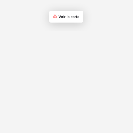
Voir la carte
La qualité experte pour les professionnels et les
particuliers
@Tous droits réservés Depil Expert &
Spationaute